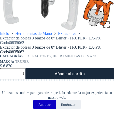
Inicio
Herramientas de Mano
Extractores
Extractor de poleas 3 brazos de 8″ Blister «TRUPER» EX-P8.
Cod:40835062
Extractor de poleas 3 brazos de 8″ Blister «TRUPER» EX-P8.
Cod:40835062
CATEGORÍAS:
EXTRACTORES
,
HERRAMIENTAS DE MANO
MARCA:
TRUPER
$
6.820
Extractor
Añadir al carrito
de
poleas
3
brazos
de
Utilizamos cookies para garantizar que le brindamos la mejor experiencia en
8″
nuestra web.
Blister
Aceptar
Rechazar
«TRUPER»
Copyright Barbosa Tools©
EX-
2026
P8.