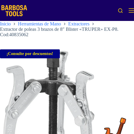
Saltar
al
contenido
Inicio
Herramientas de Mano
Extractores
Extractor de poleas 3 brazos de 8″ Blister «TRUPER» EX-P8.
Cod:40835062
¡Consulte por descuentos!