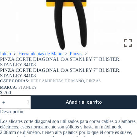
Inicio
Herramientas de Mano
Pinzas
PINZA CORTE DIAGONAL C/A STANLEY 7″ BLISTER.
STANLEY 84108
PINZA CORTE DIAGONAL C/A STANLEY 7″ BLISTER.
STANLEY 84108
CATEGORÍAS:
HERRAMIENTAS DE MANO
,
PINZAS
MARCA:
STANLEY
$
760
PINZA
Añadir al carrito
CORTE
DIAGONAL
Descripción
C/A
STANLEY
Los alicates corte diagonal son utilizados para cortar cables o alambres
7"
eléctricos, estos normalmente son sólidos y hasta un máximo de
BLISTER.
2.08mm de diámetro, tienen alta palanca por lo que el corte es suave,
STANLEY