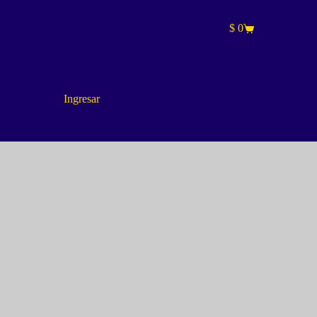
$
0
Carro
de
compra
Ingresar