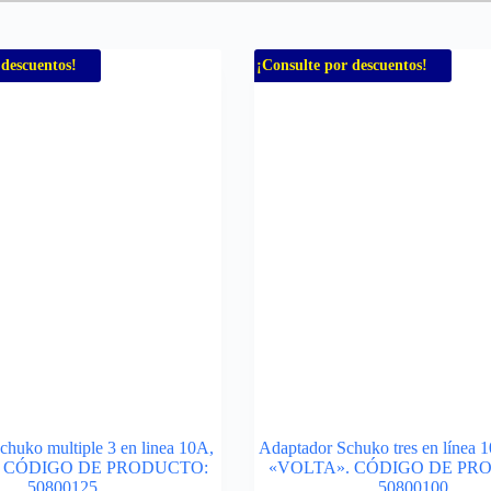
 descuentos!
¡Consulte por descuentos!
huko multiple 3 en linea 10A,
Adaptador Schuko tres en línea 
. CÓDIGO DE PRODUCTO:
«VOLTA». CÓDIGO DE PR
50800125
50800100