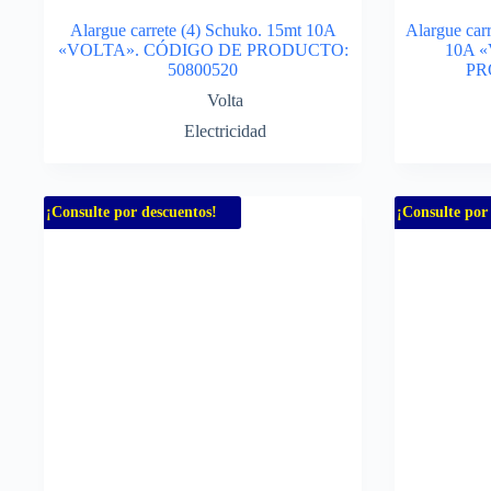
Alargue carrete (4) Schuko. 15mt 10A
Alargue car
«VOLTA». CÓDIGO DE PRODUCTO:
10A 
50800520
PR
Volta
Electricidad
¡Consulte por descuentos!
¡Consulte por