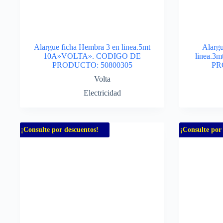
Alargue ficha Hembra 3 en linea.5mt
Alarg
10A»VOLTA». CODIGO DE
linea.
PRODUCTO: 50800305
PR
Volta
Electricidad
¡Consulte por descuentos!
¡Consulte por