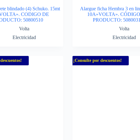
rete blindado (4) Schuko. 15mt
Alargue ficha Hembra 3 en li
«VOLTA». CODIGO DE
10A»VOLTA». CÓDIGO
ODUCTO: 50800510
PRODUCTO: 508003
Volta
Volta
Electricidad
Electricidad
 descuentos!
¡Consulte por descuentos!