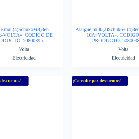
ue mul.(4)Schuko+(8)3en
Alargue mult.(2)Schuko+ (4)3en
3mt»VOLTA». CODIGO DE
10A»VOLTA». CODIGO
ODUCTO: 50800395
PRODUCTO: 508003
Volta
Volta
Electricidad
Electricidad
 descuentos!
¡Consulte por descuentos!