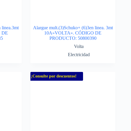
 linea.3mt
Alargue mult.(3)Schuko+ (6)3en linea. 3mt
 DE
10A»VOLTA». CÓDIGO DE
85
PRODUCTO: 50800390
Volta
Electricidad
¡Consulte por descuentos!