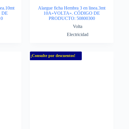
nea.10mt
Alargue ficha Hembra 3 en linea.3mt
 DE
10A»VOLTA». CÓDIGO DE
10
PRODUCTO: 50800300
Volta
Electricidad
¡Consulte por descuentos!