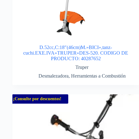
D.52cc,C:18″(46cm)M.»BICI»,tanz-
cuchi.EXE.IVA»TRUPER»DES-520. CODIGO DE
PRODUCTO: 40287652
Truper
Desmalezadora
,
Herramientas a Combustión
¡Consulte por descuentos!