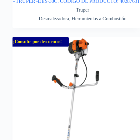
«TRUPER»DES-30C. CODIGO DE PRODUCTO: 40287631
Truper
Desmalezadora
,
Herramientas a Combustión
¡Consulte por descuentos!