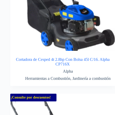
Cortadora de Cesped 4t 2.8hp Con Bolsa 45l C/16. Alpha
CP716X
Alpha
Herramientas a Combustión
,
Jardinería a combustión
¡Consulte por descuentos!