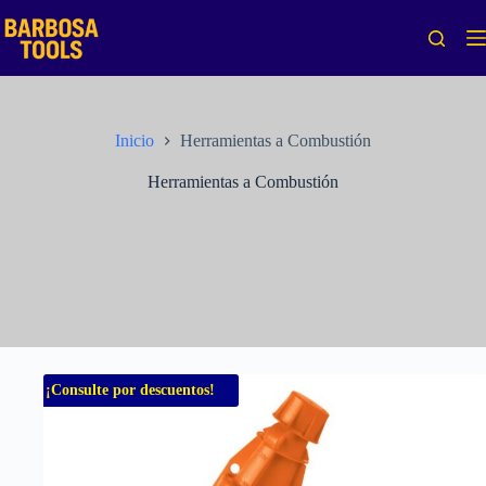
Saltar
al
contenido
Inicio
Herramientas a Combustión
Herramientas a Combustión
¡Consulte por descuentos!