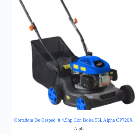
Cortadora De Cesped 4t 4.5hp Con Bolsa 55l. Alpha CP720X
Alpha