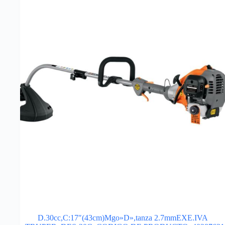
D.30cc,C:17″(43cm)Mgo»D»,tanza 2.7mmEXE.IVA