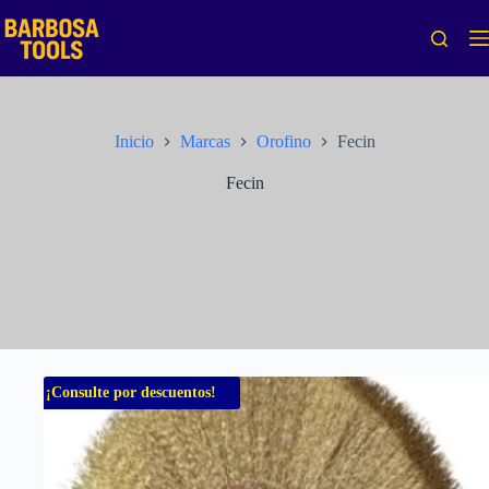
Saltar
al
contenido
Inicio
Marcas
Orofino
Fecin
Fecin
¡Consulte por descuentos!