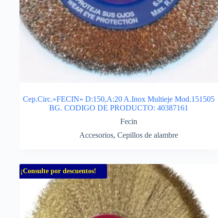
Cep.Circ.»FECIN» D:150,A:20 A.Inox Multieje Mod.151505
BG. CODIGO DE PRODUCTO: 40387161
Fecin
Accesorios
,
Cepillos de alambre
¡Consulte por descuentos!