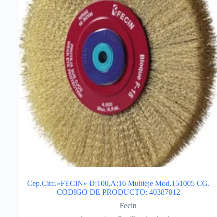
Cep.Circ.»FECIN» D:100,A:16 Multieje Mod.151005 CG.
CODIGO DE PRODUCTO: 40387012
Fecin