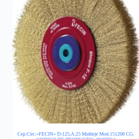
Cep.Circ.»FECIN» D:125,A:25 Multieje Mod.151208 CG.