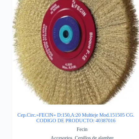
Cep.Circ.»FECIN» D:150,A:20 Multieje Mod.151505 CG.
CODIGO DE PRODUCTO: 40387016
Fecin
Accesorios
,
Cepillos de alambre