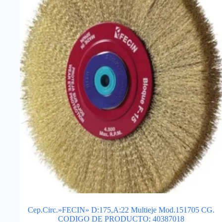
Cep.Circ.»FECIN» D:175,A:22 Multieje Mod.151705 CG.
CODIGO DE PRODUCTO: 40387018