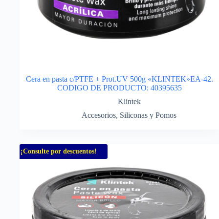
Cera en pasta c/PTFE + Prot.UV 500g «KLINTEK»EA-42.
CODIGO DE PRODUCTO: 40395635
Klintek
Accesorios
,
Siliconas y Pomos
¡Consulte por descuentos!