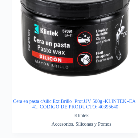
Cera en pasta c/silic.Ext.Brillo+Prot.UV 500g»KLINTEK»EA-
41. CODIGO DE PRODUCTO: 40395640
Klintek
Accesorios
,
Siliconas y Pomos