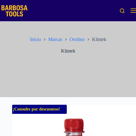
Saltar
al
contenido
Inicio
Marcas
Orofino
Klintek
Klintek
¡Consulte por descuentos!