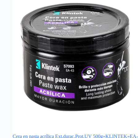
Cera en pasta acrílica Ext.durac.Prot.UV 500g»KLINTEK»EA-