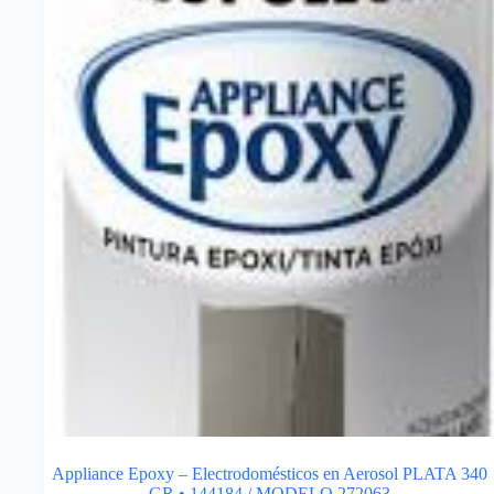
Appliance Epoxy – Electrodomésticos en Aerosol PLATA 340
GR • 144184 / MODELO 272063