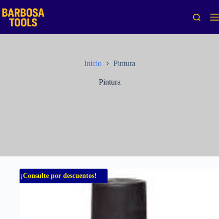
Saltar
al
contenido
Inicio
Pintura
Pintura
¡Consulte por descuentos!