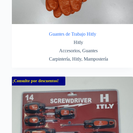
Guantes de Trabajo Hitly
Hitly
Accesorios
,
Guantes
Carpintería
,
Hitly
,
Mampostería
¡Consulte por descuentos!