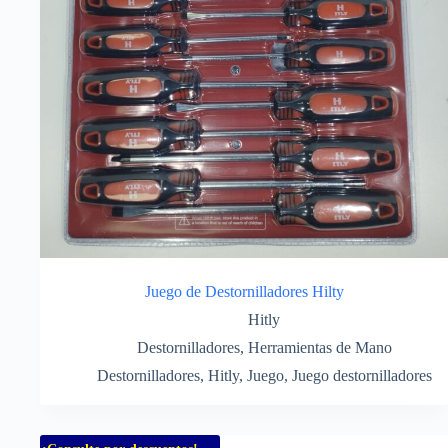
Juego de Destornilladores Hilty
Hitly
Destornilladores
,
Herramientas de Mano
Destornilladores
,
Hitly
,
Juego
,
Juego destornilladores