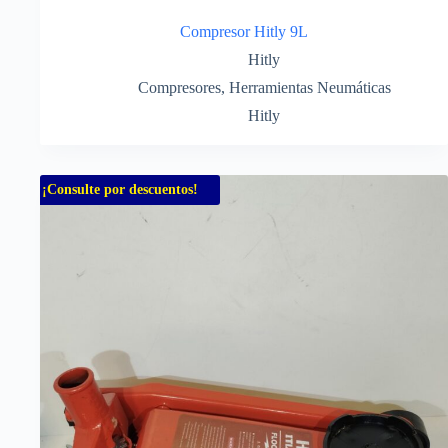
Compresor Hitly 9L
Hitly
Compresores
,
Herramientas Neumáticas
Hitly
¡Consulte por descuentos!