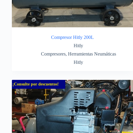
Compresor Hitly 200L
Hitly
Compresores
,
Herramientas Neumáticas
Hitly
¡Consulte por descuentos!