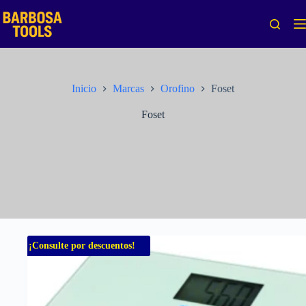
Saltar
al
contenido
Inicio
Marcas
Orofino
Foset
Foset
¡Consulte por descuentos!