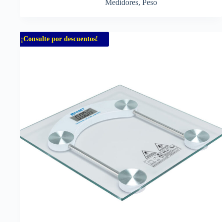
Medidores
,
Peso
¡Consulte por descuentos!