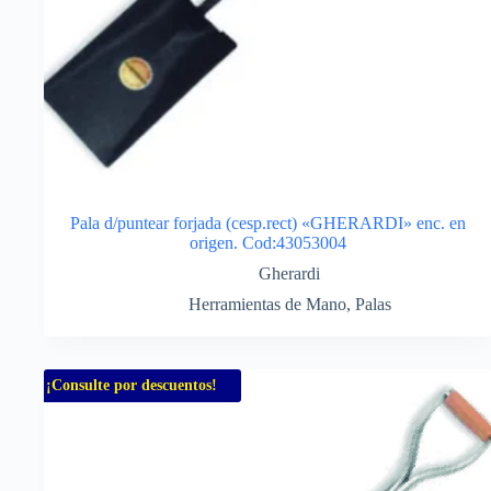
Pala d/puntear forjada (cesp.rect) «GHERARDI» enc. en
origen. Cod:43053004
Gherardi
Herramientas de Mano
,
Palas
¡Consulte por descuentos!