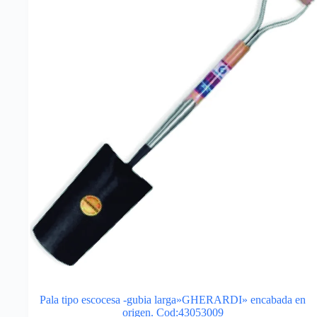
Pala tipo escocesa -gubia larga»GHERARDI» encabada en
origen. Cod:43053009