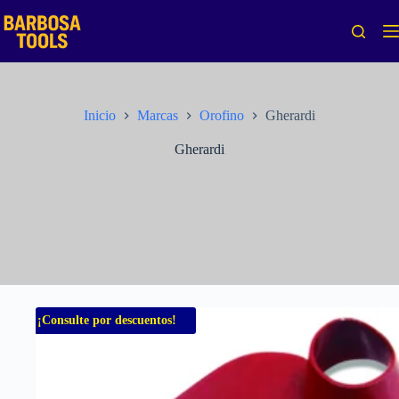
Saltar
al
contenido
Inicio
Marcas
Orofino
Gherardi
Gherardi
¡Consulte por descuentos!