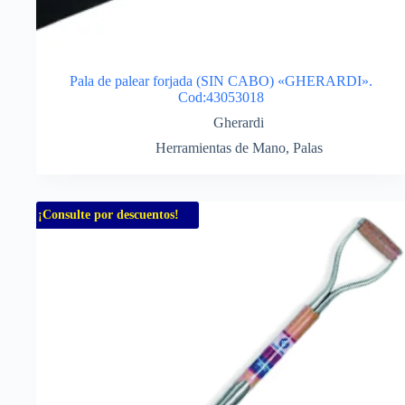
Pala de palear forjada (SIN CABO) «GHERARDI».
Cod:43053018
Gherardi
Herramientas de Mano
,
Palas
¡Consulte por descuentos!