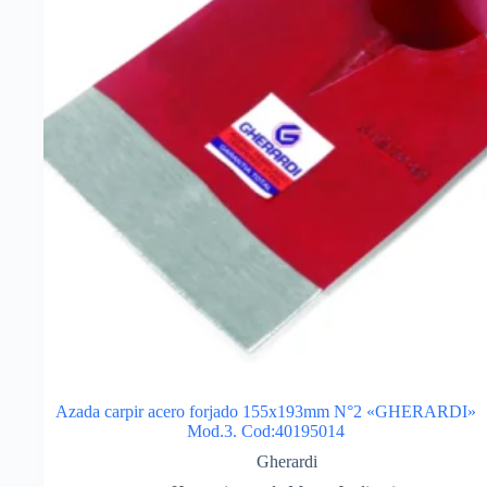
Azada carpir acero forjado 155x193mm N°2 «GHERARDI»
Mod.3. Cod:40195014
Gherardi