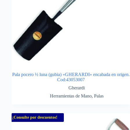
Pala pocero ½ luna (gubia) «GHERARDI» encabada en origen.
Cod:43053007
Gherardi
Herramientas de Mano
,
Palas
¡Consulte por descuentos!