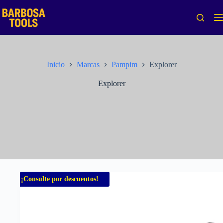
Saltar
al
contenido
Inicio
Marcas
Pampim
Explorer
Explorer
¡Consulte por descuentos!