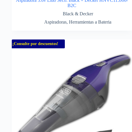
Aspiradora 3.6v Litio Seco. Black + Decker HNVC115J06-
B2C
Black & Decker
Aspiradoras
,
Herramientas a Bateria
¡Consulte por descuentos!