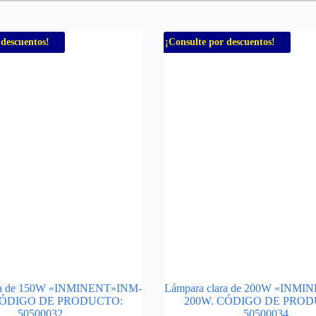
 descuentos!
¡Consulte por descuentos!
ara de 150W «INMINENT»INM-
Lámpara clara de 200W «INM
CÓDIGO DE PRODUCTO:
200W. CÓDIGO DE PROD
50500032
50500034