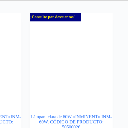
¡Consulte por descuentos!
INENT»INM-
Lámpara clara de 60W «INMINENT» INM-
UCTO:
60W. CÓDIGO DE PRODUCTO:
50500026