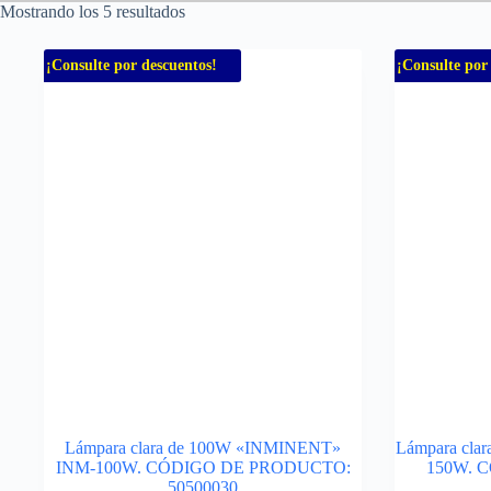
Mostrando los 5 resultados
¡Consulte por descuentos!
¡Consulte por
Lámpara clara de 100W «INMINENT»
Lámpara cl
INM-100W. CÓDIGO DE PRODUCTO:
150W. 
50500030