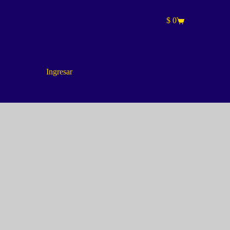
$
0
Carro
de
compra
Ingresar