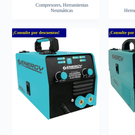
Compresores
,
Herramientas
Neumáticas
Herra
¡Consulte por descuentos!
¡Consulte por