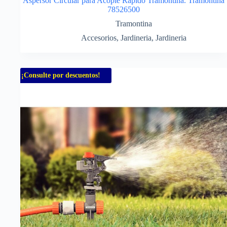
Aspersor Circular para Acople Rápido Tramontina. Tramontina
78526500
Tramontina
Accesorios
,
Jardineria
,
Jardineria
¡Consulte por descuentos!