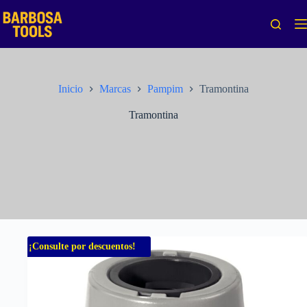
Saltar
al
contenido
Inicio
Marcas
Pampim
Tramontina
Tramontina
¡Consulte por descuentos!