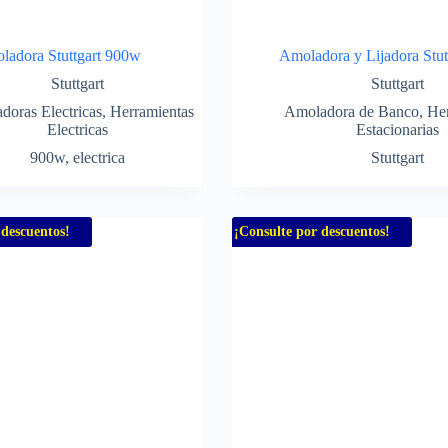
ladora Stuttgart 900w
Amoladora y Lijadora Stut
Stuttgart
Stuttgart
doras Electricas
,
Herramientas
Amoladora de Banco
,
Her
Electricas
Estacionarias
900w
,
electrica
Stuttgart
 descuentos!
¡Consulte por descuentos!