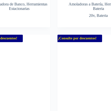
adora de Banco
,
Herramientas
Amoladoras a Batería
,
Her
Estacionarias
Bateria
20v
,
Bateria
 descuentos!
¡Consulte por descuentos!