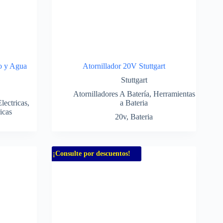
vo y Agua
Atornillador 20V Stuttgart
Stuttgart
Atornilladores A Batería
,
Herramientas
lectricas
,
a Bateria
icas
20v
,
Bateria
¡Consulte por descuentos!