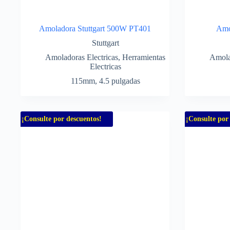
Amoladora Stuttgart 500W PT401
Amo
Stuttgart
Amoladoras Electricas
,
Herramientas
Amola
Electricas
115mm
,
4.5 pulgadas
¡Consulte por descuentos!
¡Consulte por