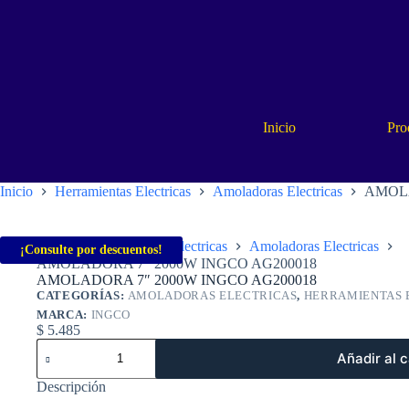
Saltar
al
contenido
Inicio
Pro
Inicio
Herramientas Electricas
Amoladoras Electricas
AMOLA
Inicio
Herramientas Electricas
Amoladoras Electricas
¡Consulte por descuentos!
AMOLADORA 7″ 2000W INGCO AG200018
AMOLADORA 7″ 2000W INGCO AG200018
CATEGORÍAS:
AMOLADORAS ELECTRICAS
,
HERRAMIENTAS 
MARCA:
INGCO
$
5.485
AMOLADORA
Añadir al c
7"
2000W
Descripción
INGCO
AG200018