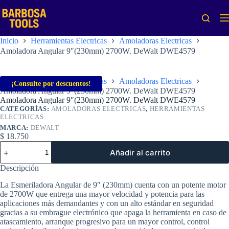
Saltar
al
contenido
Inicio
Herramientas Electricas
Amoladoras Electricas
Amoladora Angular 9″(230mm) 2700W. DeWalt DWE4579
Inicio
Herramientas Electricas
Amoladoras Electricas
¡Consulte por descuentos!
Amoladora Angular 9″(230mm) 2700W. DeWalt DWE4579
Amoladora Angular 9″(230mm) 2700W. DeWalt DWE4579
CATEGORÍAS:
AMOLADORAS ELECTRICAS
,
HERRAMIENTAS
ELECTRICAS
MARCA:
DEWALT
$
18.750
Amoladora
Añadir al carrito
Angular
9"
Descripción
(230mm)
2700W.
La Esmeriladora Angular de 9″ (230mm) cuenta con un potente motor
DeWalt
de 2700W que entrega una mayor velocidad y potencia para las
DWE4579
aplicaciones más demandantes y con un alto estándar en seguridad
cantidad
gracias a su embrague electrónico que apaga la herramienta en caso de
atascamiento, arranque progresivo para un mayor control, control