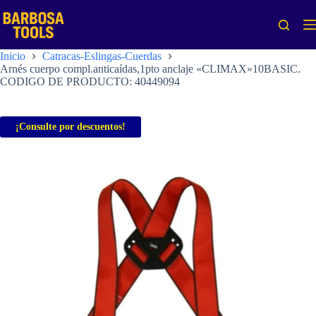
Saltar
al
contenido
Inicio
Catracas-Eslingas-Cuerdas
Arnés cuerpo compl.anticaídas,1pto anclaje «CLIMAX»10BASIC.
CODIGO DE PRODUCTO: 40449094
¡Consulte por descuentos!