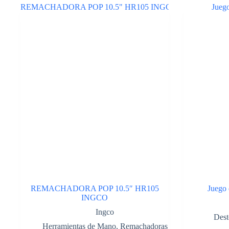
0MM.
Cod:40195180
cantidad
REMACHADORA POP 10.5″ HR105
Juego 
INGCO
Ingco
Dest
Herramientas de Mano
,
Remachadoras