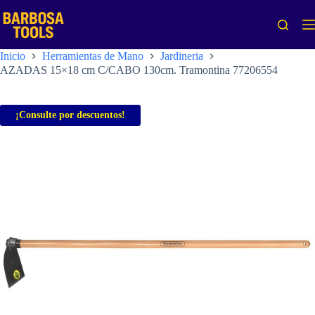
Saltar
al
contenido
Inicio
Herramientas de Mano
Jardineria
AZADAS 15×18 cm C/CABO 130cm. Tramontina 77206554
¡Consulte por descuentos!