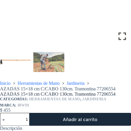
Inicio
Herramientas de Mano
Jardineria
AZADAS 15×18 cm C/CABO 130cm. Tramontina 77206554
AZADAS 15×18 cm C/CABO 130cm. Tramontina 77206554
CATEGORÍAS:
HERRAMIENTAS DE MANO
,
JARDINERIA
MARCA:
IRWIN
$
455
AZADAS
Añadir al carrito
15x18
cm
Descripción
C/CABO