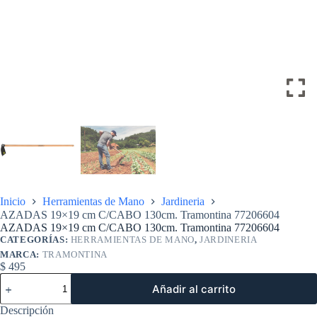
Inicio
Herramientas de Mano
Jardineria
AZADAS 19×19 cm C/CABO 130cm. Tramontina 77206604
AZADAS 19×19 cm C/CABO 130cm. Tramontina 77206604
CATEGORÍAS:
HERRAMIENTAS DE MANO
,
JARDINERIA
MARCA:
TRAMONTINA
$
495
AZADAS
Añadir al carrito
19x19
cm
Descripción
C/CABO