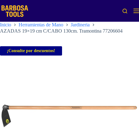
Saltar
al
contenido
Inicio
Herramientas de Mano
Jardineria
AZADAS 19×19 cm C/CABO 130cm. Tramontina 77206604
¡Consulte por descuentos!