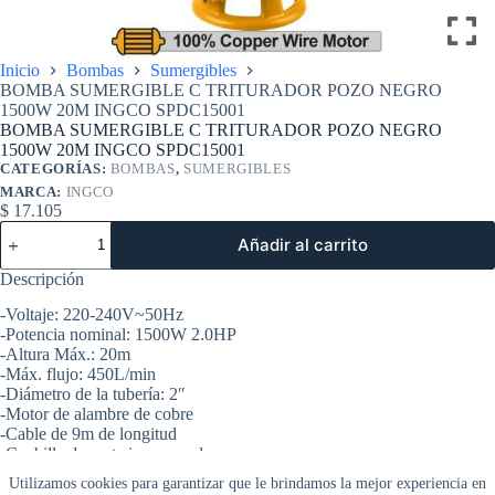
Inicio
Bombas
Sumergibles
BOMBA SUMERGIBLE C TRITURADOR POZO NEGRO
1500W 20M INGCO SPDC15001
BOMBA SUMERGIBLE C TRITURADOR POZO NEGRO
1500W 20M INGCO SPDC15001
CATEGORÍAS:
BOMBAS
,
SUMERGIBLES
MARCA:
INGCO
$
17.105
BOMBA
Añadir al carrito
SUMERGIBLE
C
Descripción
TRITURADOR
POZO
-Voltaje: 220-240V~50Hz
NEGRO
-Potencia nominal: 1500W 2.0HP
1500W
-Altura Máx.: 20m
20M
-Máx. flujo: 450L/min
INGCO
-Diámetro de la tubería: 2″
SPDC15001
-Motor de alambre de cobre
cantidad
-Cable de 9m de longitud
-Cuchilla de corte incorporada
-Para agua sucia
Utilizamos cookies para garantizar que le brindamos la mejor experiencia en
Embalado en caja de madera