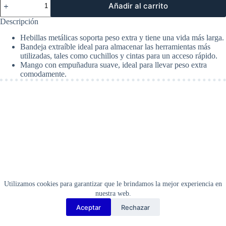
Añadir al carrito
Plastica
con
Descripción
Bandeja
Serie
Hebillas metálicas soporta peso extra y tiene una vida más larga.
2000
Bandeja extraíble ideal para almacenar las herramientas más
-
utilizadas, tales como cuchillos y cintas para un acceso rápido.
Cerraduras
Mango con empuñadura suave, ideal para llevar peso extra
Metálicas
comodamente.
23-
5/8"
(600
mm).
Stanley
024013S
cantidad
Utilizamos cookies para garantizar que le brindamos la mejor experiencia en
nuestra web.
Aceptar
Rechazar
Copyright Barbosa Tools©
2026