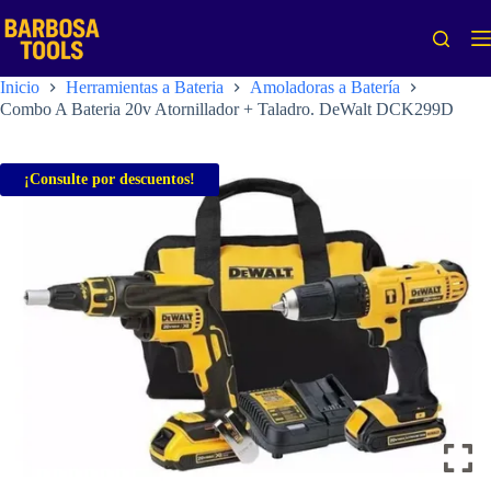
Saltar
al
contenido
Inicio
Herramientas a Bateria
Amoladoras a Batería
Combo A Bateria 20v Atornillador + Taladro. DeWalt DCK299D
¡Consulte por descuentos!