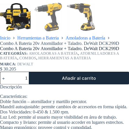
Inicio
Herramientas a Bateria
Amoladoras a Batería
Combo A Bateria 20v Atornillador + Taladro. DeWalt DCK299D
Combo A Bateria 20v Atornillador + Taladro. DeWalt DCK299D
CATEGORÍAS:
AMOLADORAS A BATERÍA
,
ATORNILLADORES A
BATERÍA
,
COMBOS
,
HERRAMIENTAS A BATERIA
MARCA:
DEWALT
$
30.205
Combo
Añadir al carrito
A
Bateria
Descripción
20v
Atornillador
Características:
+
Doble función – atornillador y martillo percutor.
Taladro.
Mandril autoajustable: permite cambios de accesorios en forma rápida.
DeWalt
Dos Velocidades: 0-450 & 1.500 rpm.
DCK299D
Luz Led: permite al usuario mayor visibilidad en área de trabajo.
cantidad
Compacto y liviano: permite al usuario acceder en lugares estrechos.
Mango ergonómico: proveee control y comodidad.