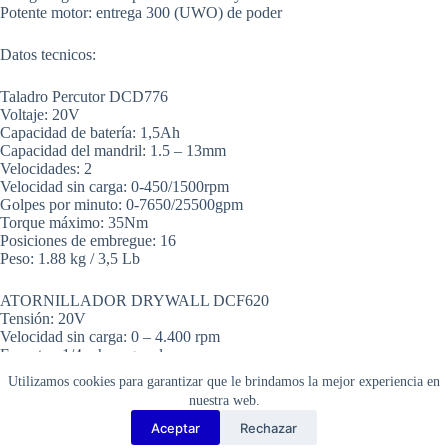
Potente motor: entrega 300 (UWO) de poder
Datos tecnicos:
Taladro Percutor DCD776
Voltaje: 20V
Capacidad de batería: 1,5Ah
Capacidad del mandril: 1.5 – 13mm
Velocidades: 2
Velocidad sin carga: 0-450/1500rpm
Golpes por minuto: 0-7650/25500gpm
Torque máximo: 35Nm
Posiciones de embregue: 16
Peso: 1.88 kg / 3,5 Lb
ATORNILLADOR DRYWALL DCF620
Tensión: 20V
Velocidad sin carga: 0 – 4.400 rpm
Encastre: 1/4 » hexagonal
Herramienta longitud: 22 cms
Utilizamos cookies para garantizar que le brindamos la mejor experiencia en
Herramienta peso: 1.5 kg
nuestra web.
Aceptar
Rechazar
Copyright Barbosa Tools©