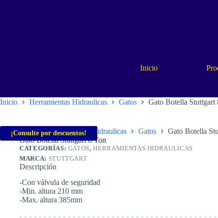
Saltar
al
contenido
Inicio
Pro
Inicio
Herramientas Hidraulicas
Gatos
Gato Botella Stuttgart
Inicio
Herramientas Hidraulicas
Gatos
Gato Botella Stu
¡Consulte por descuentos!
Gato Botella Stuttgart 8 Ton
CATEGORÍAS:
GATOS
,
HERRAMIENTAS HIDRAULICAS
MARCA:
STUTTGART
Descripción
-Con válvula de seguridad
-Min. altura 210 mm
-Max. altura 385mm