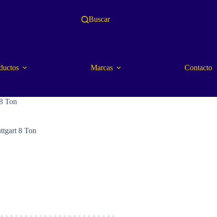
Buscar
ductos
Marcas
Contacto
 8 Ton
ttgart 8 Ton