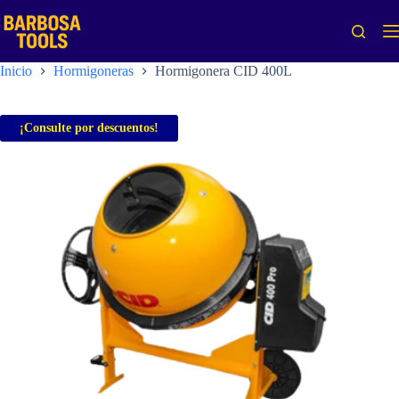
Saltar
al
contenido
Inicio
Hormigoneras
Hormigonera CID 400L
¡Consulte por descuentos!