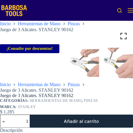
Saltar
al
contenido
Inicio
Herramientas de Mano
Pinzas
Juego de 3 Alicates. STANLEY 90162
¡Consulte por descuentos!
Inicio
Herramientas de Mano
Pinzas
Juego de 3 Alicates. STANLEY 90162
Juego de 3 Alicates. STANLEY 90162
CATEGORÍAS:
HERRAMIENTAS DE MANO
,
PINZAS
MARCA:
STANLEY
$
1.285
Juego
Añadir al carrito
de
3
Descripción
Alicates.