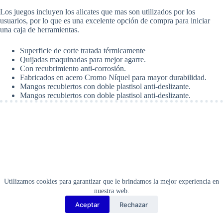
STANLEY
Los juegos incluyen los alicates que mas son utilizados por los
90162
usuarios, por lo que es una excelente opción de compra para iniciar
cantidad
una caja de herramientas.
Superficie de corte tratada térmicamente
Quijadas maquinadas para mejor agarre.
Con recubrimiento anti-corrosión.
Fabricados en acero Cromo Níquel para mayor durabilidad.
Mangos recubiertos con doble plastisol anti-deslizante.
Mangos recubiertos con doble plastisol anti-deslizante.
Utilizamos cookies para garantizar que le brindamos la mejor experiencia en
nuestra web.
Aceptar
Rechazar
Copyright Barbosa Tools©
2026