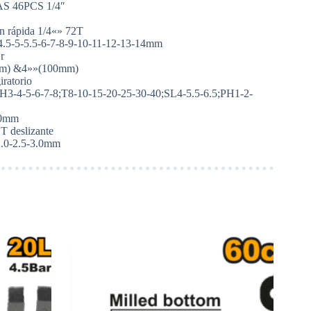
 46PCS 1/4″
ón rápida 1/4«» 72T
4-4.5-5-5.5-6-7-8-9-10-11-12-13-14mm
r
0mm) &4»»(100mm)
ratorio
: H3-4-5-6-7-8;T8-10-15-20-25-30-40;SL4-5.5-6.5;PH1-2-
50mm
T deslizante
-2.0-2.5-3.0mm