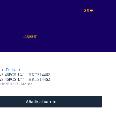
$
0
Carro
de
compra
Ingresar
Dados
 46PCS 1/4″ – HKTS14462
 46PCS 1/4″ – HKTS14462
IENTAS DE MANO
Añadir al carrito