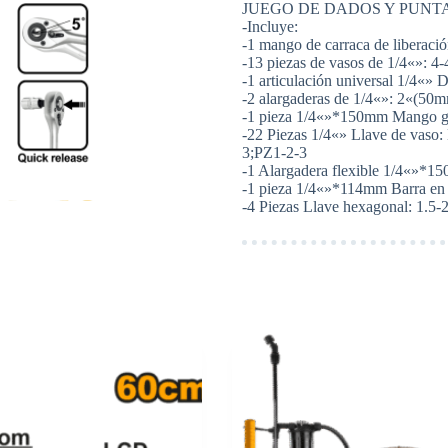
JUEGO DE DADOS Y PUNTAS
46PCS
-Incluye:
1/4"
-1 mango de carraca de liberaci
-
-13 piezas de vasos de 1/4«»: 
HKTS14462
-1 articulación universal 1/4«» D
cantidad
-2 alargaderas de 1/4«»: 2«(5
-1 pieza 1/4«»*150mm Mango gi
-22 Piezas 1/4«» Llave de vaso
3;PZ1-2-3
-1 Alargadera flexible 1/4«»*1
-1 pieza 1/4«»*114mm Barra en 
-4 Piezas Llave hexagonal: 1.5