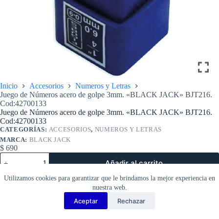
Inicio
Accesorios
Numeros y Letras
Juego de Números acero de golpe 3mm. «BLACK JACK» BJT216.
Cod:42700133
Juego de Números acero de golpe 3mm. «BLACK JACK» BJT216.
Cod:42700133
CATEGORÍAS:
ACCESORIOS
,
NUMEROS Y LETRAS
MARCA:
BLACK JACK
$
690
Juego
Añadir al carrito
de
Números
Utilizamos cookies para garantizar que le brindamos la mejor experiencia en
acero
nuestra web.
de
golpe
Aceptar
Rechazar
Copyright Barbosa Tools©
3mm.
«BLACK
2026