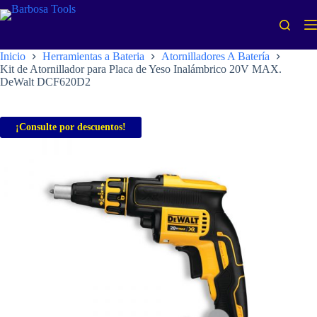
Saltar
al
contenido
Inicio
Herramientas a Bateria
Atornilladores A Batería
Kit de Atornillador para Placa de Yeso Inalámbrico 20V MAX.
DeWalt DCF620D2
¡Consulte por descuentos!