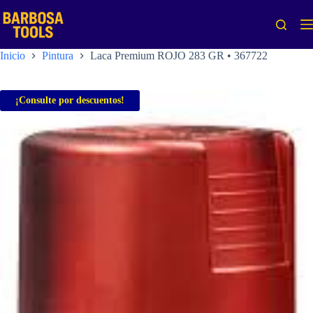
Saltar
al
contenido
Inicio
Pintura
Laca Premium ROJO 283 GR • 367722
¡Consulte por descuentos!