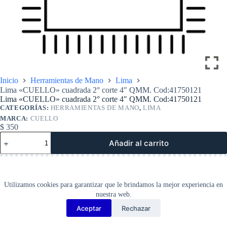
Inicio
Herramientas de Mano
Lima
Lima «CUELLO» cuadrada 2° corte 4″ QMM. Cod:41750121
Lima «CUELLO» cuadrada 2° corte 4″ QMM. Cod:41750121
CATEGORÍAS:
HERRAMIENTAS DE MANO
,
LIMA
MARCA:
CUELLO
$
350
Lima
Añadir al carrito
«CUELLO»
cuadrada
2°
corte
4″
Utilizamos cookies para garantizar que le brindamos la mejor experiencia en
QMM.
nuestra web.
Cod:41750121
cantidad
Aceptar
Rechazar
Copyright Barbosa Tools©
2026