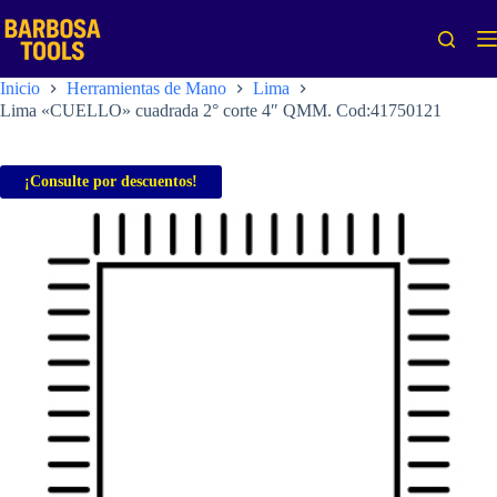
Saltar
al
contenido
Inicio
Herramientas de Mano
Lima
Lima «CUELLO» cuadrada 2° corte 4″ QMM. Cod:41750121
¡Consulte por descuentos!