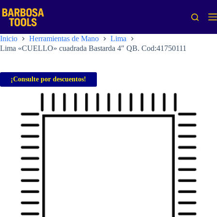
Saltar
al
contenido
Inicio
Herramientas de Mano
Lima
Lima «CUELLO» cuadrada Bastarda 4″ QB. Cod:41750111
¡Consulte por descuentos!