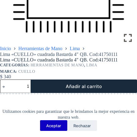
Inicio
Herramientas de Mano
Lima
Lima «CUELLO» cuadrada Bastarda 4″ QB. Cod:41750111
Lima «CUELLO» cuadrada Bastarda 4″ QB. Cod:41750111
CATEGORÍAS:
HERRAMIENTAS DE MANO
,
LIMA
MARCA:
CUELLO
$
340
Lima
Añadir al carrito
«CUELLO»
cuadrada
Bastarda
4″
QB.
Utilizamos cookies para garantizar que le brindamos la mejor experiencia en
Cod:41750111
nuestra web.
cantidad
Aceptar
Rechazar
Copyright Barbosa Tools©
2026