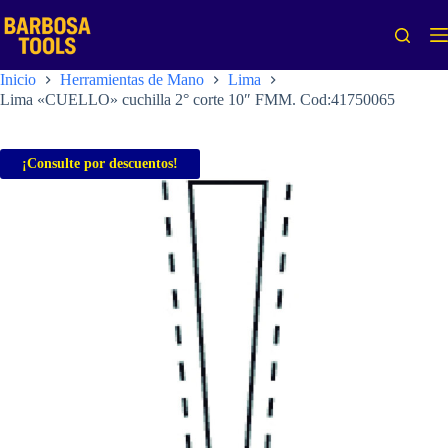
Saltar
al
contenido
Inicio
Herramientas de Mano
Lima
Lima «CUELLO» cuchilla 2° corte 10″ FMM. Cod:41750065
¡Consulte por descuentos!