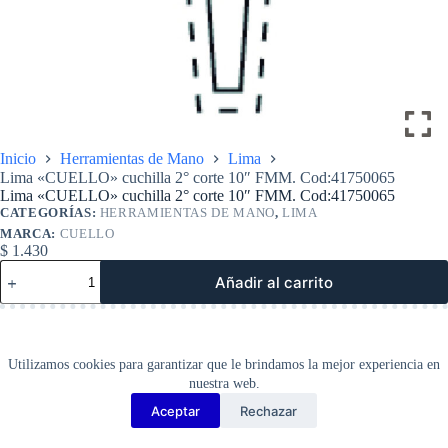
Inicio
Herramientas de Mano
Lima
Lima «CUELLO» cuchilla 2° corte 10″ FMM. Cod:41750065
Lima «CUELLO» cuchilla 2° corte 10″ FMM. Cod:41750065
CATEGORÍAS:
HERRAMIENTAS DE MANO
,
LIMA
MARCA:
CUELLO
$
1.430
Lima
Añadir al carrito
«CUELLO»
cuchilla
2°
corte
10″
Utilizamos cookies para garantizar que le brindamos la mejor experiencia en
FMM.
nuestra web.
Cod:41750065
cantidad
Aceptar
Rechazar
Copyright Barbosa Tools©
2026