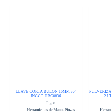
10″
PMM.
Cod:41750045
cantidad
LLAVE CORTA BULON 16MM 36″
PULVERIZA
INGCO HBC0836
2 L
Ingco
Herramientas de Mano
,
Pinzas
Herram