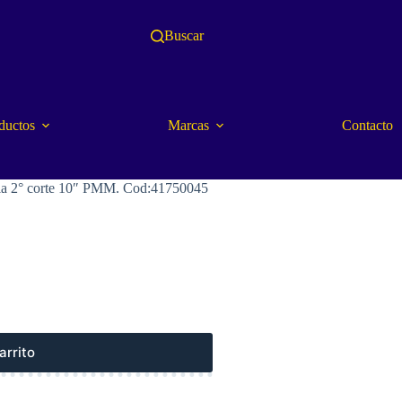
Buscar
ductos
Marcas
Contacto
a 2° corte 10″ PMM. Cod:41750045
arrito