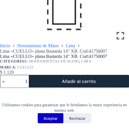
Inicio
Herramientas de Mano
Lima
Lima «CUELLO» plana Bastarda 14″ XB. Cod:41750007
Lima «CUELLO» plana Bastarda 14″ XB. Cod:41750007
CATEGORÍAS:
HERRAMIENTAS DE MANO
,
LIMA
MARCA:
CUELLO
$
1.120
Lima
Añadir al carrito
«CUELLO»
plana
Bastarda
14″
XB.
Utilizamos cookies para garantizar que le brindamos la mejor experiencia en
Cod:41750007
nuestra web.
cantidad
Aceptar
Rechazar
Copyright Barbosa Tools©
2026