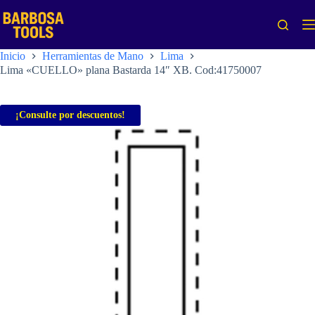
Saltar
al
contenido
Inicio
Herramientas de Mano
Lima
Lima «CUELLO» plana Bastarda 14″ XB. Cod:41750007
¡Consulte por descuentos!