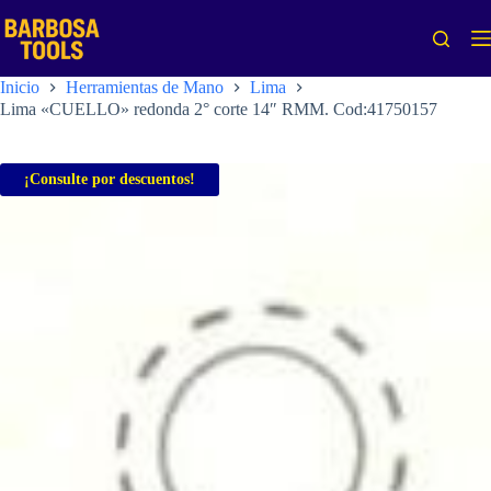
Saltar
al
contenido
Inicio
Herramientas de Mano
Lima
Lima «CUELLO» redonda 2° corte 14″ RMM. Cod:41750157
¡Consulte por descuentos!