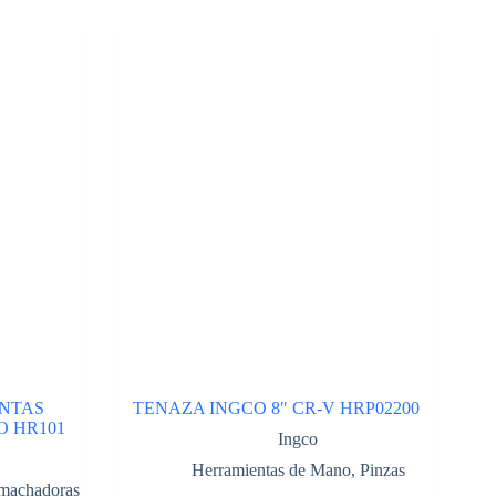
NTAS
TENAZA INGCO 8″ CR-V HRP02200
O HR101
Ingco
Herramientas de Mano
,
Pinzas
machadoras