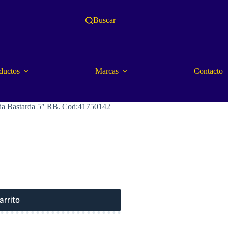
Buscar
ductos
Marcas
Contacto
 Bastarda 5″ RB. Cod:41750142
arrito