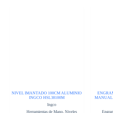
RB.
Cod:41750142
cantidad
NIVEL IMANTADO 100CM ALUMINIO
ENGRAM
INGCO HSL38100M
MANUAL 
Ingco
Herramientas de Mano
,
Niveles
Engra