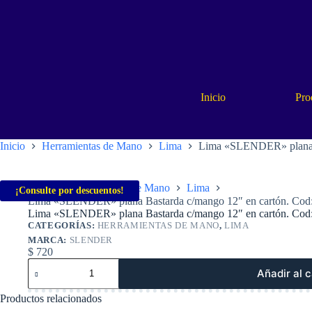
Saltar
al
contenido
Inicio
Pro
Inicio
Herramientas de Mano
Lima
Lima «SLENDER» plana B
Inicio
Herramientas de Mano
Lima
¡Consulte por descuentos!
Lima «SLENDER» plana Bastarda c/mango 12″ en cartón. Co
Lima «SLENDER» plana Bastarda c/mango 12″ en cartón. Co
CATEGORÍAS:
HERRAMIENTAS DE MANO
,
LIMA
MARCA:
SLENDER
$
720
Lima
Añadir al c
«SLENDER»
plana
Productos relacionados
Bastarda
c/mango