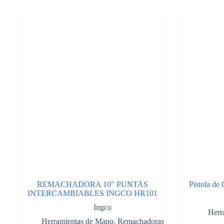
12″
en
cartón.
Cod:41749022
cantidad
REMACHADORA 10″ PUNTAS
Pistola de 
INTERCAMBIABLES INGCO HR101
Ingco
Herr
Herramientas de Mano
,
Remachadoras