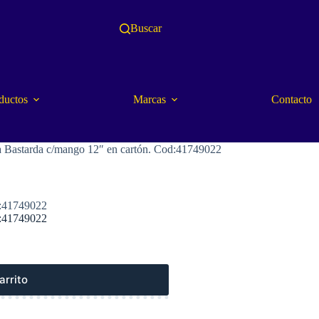
Buscar
ductos
Marcas
Contacto
astarda c/mango 12″ en cartón. Cod:41749022
d:41749022
d:41749022
arrito