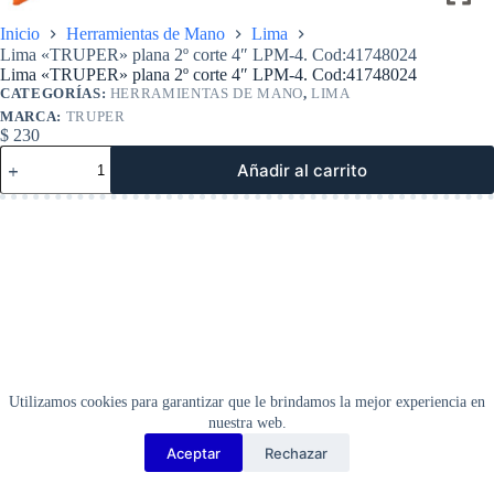
Inicio
Herramientas de Mano
Lima
Lima «TRUPER» plana 2º corte 4″ LPM-4. Cod:41748024
Lima «TRUPER» plana 2º corte 4″ LPM-4. Cod:41748024
CATEGORÍAS:
HERRAMIENTAS DE MANO
,
LIMA
MARCA:
TRUPER
$
230
Lima
Añadir al carrito
«TRUPER»
plana
2º
corte
4″
LPM-
4.
Cod:41748024
cantidad
Utilizamos cookies para garantizar que le brindamos la mejor experiencia en
nuestra web.
Aceptar
Rechazar
Copyright Barbosa Tools©
2026