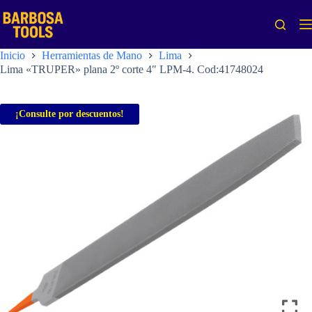
Saltar
al
contenido
Inicio
Herramientas de Mano
Lima
Lima «TRUPER» plana 2º corte 4″ LPM-4. Cod:41748024
¡Consulte por descuentos!