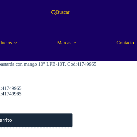
Buscar
ductos
Marcas
Contacto
astarda con mango 10″ LPB-10T. Cod:41749965
d:41749965
d:41749965
arrito