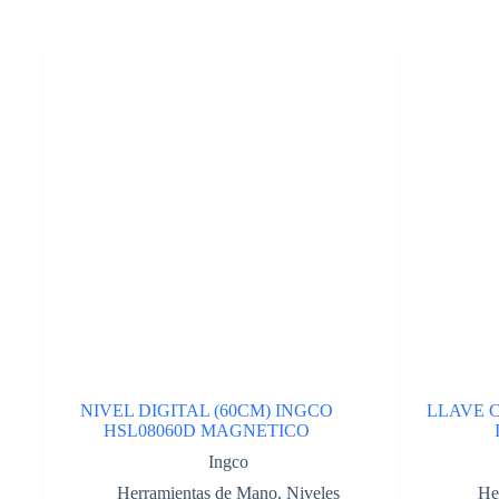
mango
10″
LPB-
10T.
Cod:41749965
cantidad
NIVEL DIGITAL (60CM) INGCO
LLAVE 
HSL08060D MAGNETICO
Ingco
Herramientas de Mano
,
Niveles
He