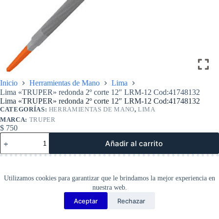
Inicio
Herramientas de Mano
Lima
Lima «TRUPER» redonda 2º corte 12″ LRM-12 Cod:41748132
Lima «TRUPER» redonda 2º corte 12″ LRM-12 Cod:41748132
CATEGORÍAS:
HERRAMIENTAS DE MANO
,
LIMA
MARCA:
TRUPER
$
750
Lima
Añadir al carrito
«TRUPER»
redonda
2º
corte
12″
Utilizamos cookies para garantizar que le brindamos la mejor experiencia en
LRM-
nuestra web.
12
Aceptar
Rechazar
Cod:41748132
Copyright Barbosa Tools©
cantidad
2026