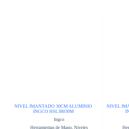
LRB-
12.
Cod:
41748112
cantidad
NIVEL IMANTADO 30CM ALUMINIO
NIVEL IM
INGCO HSL38030M
I
Ingco
Herramientas de Mano
,
Niveles
Her