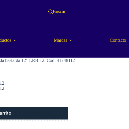
Buscar
ductos
Marcas
Contacto
 bastarda 12″ LRB-12. Cod: 41748112
12
12
arrito