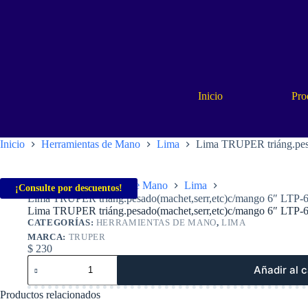
Saltar
al
contenido
Inicio
Pro
Inicio
Herramientas de Mano
Lima
Lima TRUPER triáng.pes
Inicio
Herramientas de Mano
Lima
¡Consulte por descuentos!
Lima TRUPER triáng.pesado(machet,serr,etc)c/mango 6″ LTP-
Lima TRUPER triáng.pesado(machet,serr,etc)c/mango 6″ LTP-
CATEGORÍAS:
HERRAMIENTAS DE MANO
,
LIMA
MARCA:
TRUPER
$
230
Lima
Añadir al c
TRUPER
triáng.pesado(machet,serr,etc)c/mango
Productos relacionados
6″
LTP-