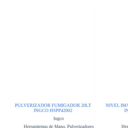
6T.
Cod:41749980
cantidad
PULVERIZADOR FUMIGADOR 20LT
NIVEL IM
INGCO HSPP42002
I
Ingco
Herramientas de Mano
,
Pulverizadores
Her