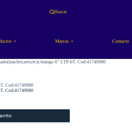
Buscar
ductos
Marcas
Contacto
ado(machet,serr,etc)c/mango 6″ LTP-6T. Cod:41749980
6T. Cod:41749980
6T. Cod:41749980
arrito