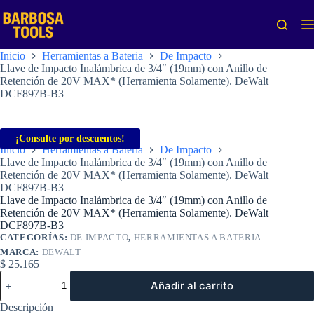
Saltar
al
contenido
Inicio
Herramientas a Bateria
De Impacto
Llave de Impacto Inalámbrica de 3/4″ (19mm) con Anillo de
Retención de 20V MAX* (Herramienta Solamente). DeWalt
DCF897B-B3
¡Consulte por descuentos!
Inicio
Herramientas a Bateria
De Impacto
Llave de Impacto Inalámbrica de 3/4″ (19mm) con Anillo de
Retención de 20V MAX* (Herramienta Solamente). DeWalt
DCF897B-B3
Llave de Impacto Inalámbrica de 3/4″ (19mm) con Anillo de
Retención de 20V MAX* (Herramienta Solamente). DeWalt
DCF897B-B3
CATEGORÍAS:
DE IMPACTO
,
HERRAMIENTAS A BATERIA
MARCA:
DEWALT
$
25.165
Llave
Añadir al carrito
de
Impacto
Descripción
Inalámbrica