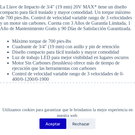
de
La Llave de Impacto de 3/4″ (19 mm) 20V MAX* tiene un diseño
3/4"
compacto para fácil traslado y mayor comodidad. Un torque máximo
(19mm)
de 700 pies-lbs. Control de velocidad variable rango de 3 velocidades
con
y un motor sin carbones. Cuenta con 3 Años de Garantía Limitada, 1
Anillo
Año de Mantenimiento Gratis y 90 Días de Satisfacción Garantizada.
de
Retención
de
Máximo torque de 700 pies-lbs
20V
Cuadrante de 3/4″ (19 mm) con anillo y pin de retención
MAX*
Diseño compacto para fácil traslado y mayor comodidad
(Herramienta
Luz de trabajo LED para mejor visibilidad en lugares oscuros
Solamente).
Motor Sin Carbones (brushless) ofrece más de tiempo de
DeWalt
ejecución que las herramientas con carbones
DCF897B-
Control de velocidad variable rango de 3 velocidades de 0-
B3
400/0-1200/0-1900
cantidad
Utilizamos cookies para garantizar que le brindamos la mejor experiencia en
nuestra web.
Aceptar
Rechazar
Copyright Barbosa Tools©
2026