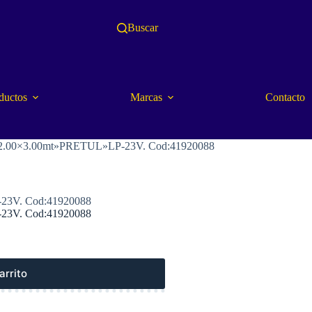
Buscar
ductos
Marcas
Contacto
ales2.00×3.00mt»PRETUL»LP-23V. Cod:41920088
-23V. Cod:41920088
-23V. Cod:41920088
arrito