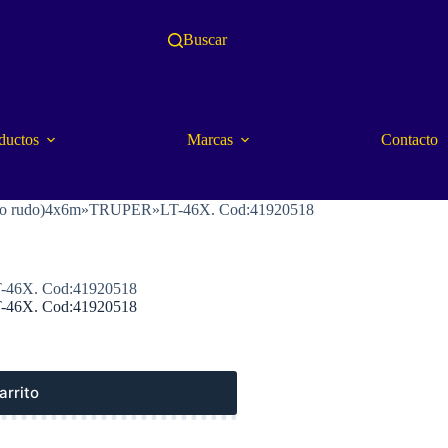
Buscar
ductos
Marcas
Contacto
j(Uso rudo)4x6m»TRUPER»LT-46X. Cod:41920518
T-46X. Cod:41920518
T-46X. Cod:41920518
arrito