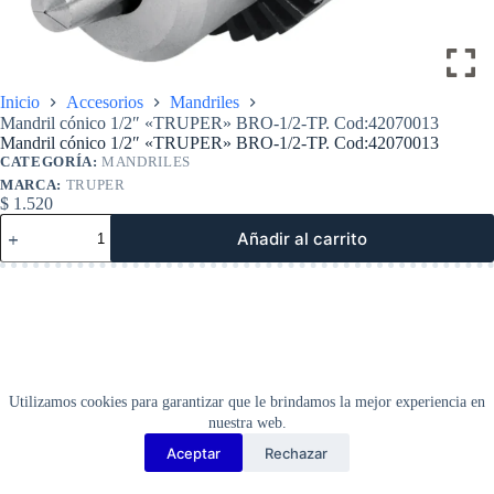
Inicio
Accesorios
Mandriles
Mandril cónico 1/2″ «TRUPER» BRO-1/2-TP. Cod:42070013
Mandril cónico 1/2″ «TRUPER» BRO-1/2-TP. Cod:42070013
CATEGORÍA:
MANDRILES
MARCA:
TRUPER
$
1.520
Mandril
Añadir al carrito
cónico
1/2″
«TRUPER»
BRO-
1/2-
TP.
Cod:42070013
cantidad
Utilizamos cookies para garantizar que le brindamos la mejor experiencia en
nuestra web.
Aceptar
Rechazar
Copyright Barbosa Tools©
2026