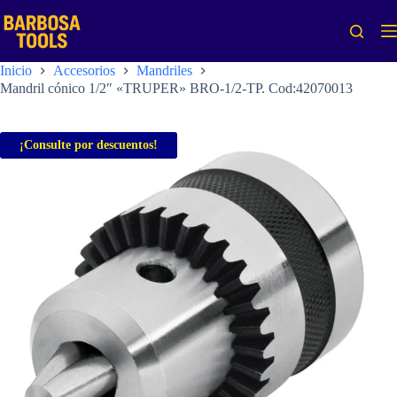
Saltar
al
contenido
Inicio
Accesorios
Mandriles
Mandril cónico 1/2″ «TRUPER» BRO-1/2-TP. Cod:42070013
¡Consulte por descuentos!