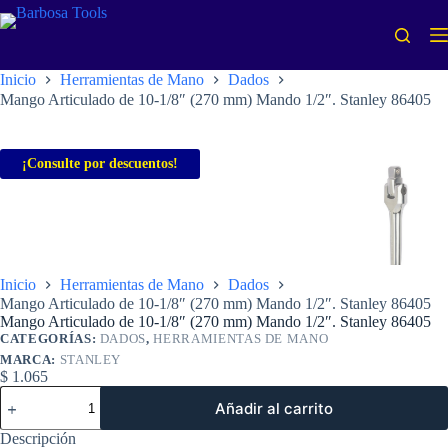
Saltar
al
contenido
Inicio
Herramientas de Mano
Dados
Mango Articulado de 10-1/8″ (270 mm) Mando 1/2″. Stanley 86405
¡Consulte por descuentos!
Inicio
Herramientas de Mano
Dados
Mango Articulado de 10-1/8″ (270 mm) Mando 1/2″. Stanley 86405
Mango Articulado de 10-1/8″ (270 mm) Mando 1/2″. Stanley 86405
CATEGORÍAS:
DADOS
,
HERRAMIENTAS DE MANO
MARCA:
STANLEY
$
1.065
Mango
Añadir al carrito
Articulado
de
Descripción
10-