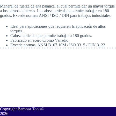
1/8"
Maneral de fuerza de alta palanca, el cual permite dar un mayor torque
(270
a los pernos o tuercas. La cabeza articulada permite trabajar en 180
mm)
grados. Excede normas ANSI / ISO / DIN para trabajos industriales.
Mando
1/2".
Stanley
Ideal para aplicaciones que requieren la aplicación de altos
86405
torques.
cantidad
Cabeza articula que permite trabajar a 180 grados.
Fabricado en acero Cromo Vanadio.
Excede normas: ANSI B107.10M / ISO 3315 / DIN 3122
Copyright Barbosa Tools©
2026